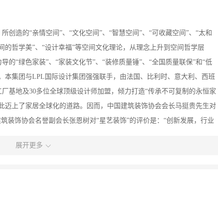
所创造的“亲情空间”、“文化空间”、“智慧空间”、“可收藏空间”、“太和
“空间的哲学美”、“设计幸福”等空间文化理论，从理念上升到空间哲学层
的“绿色家装”、“家装文化节”、“装修质量锤”、“全国质量联保”和“低
。本集团与LPL国际设计集团强强联手，由法国、比利时、意大利、西班
工厂基地及30多位全球顶级设计师加盟，倾力打造“传承不可复制的永恒家
由此迈上了家居全球化的道路。因而，中国建筑装饰协会会长马挺贵先生对
建筑装饰协会名誉副会长张恩树对“星艺装饰”的评价是：“创新发展，行业
中国讲诚信、守合同、重质量典范企业”、“中国绿色装饰施工企业”、“全
展开更多
品牌企业”、“AAAA级诚信达标企业”、“全国住宅装饰装修行业百强企
业”等等。本集团“广州时代花园珊瑚湾3栋杨宅”、“天津米兰西园
“全国住宅装饰装修示范工程奖”。星艺设计师的多件作品在全国室内设计大赛