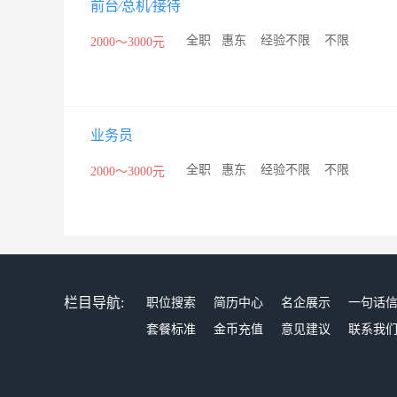
前台∕总机∕接待
/
全职
/
惠东
/
经验不限
/
不限
2000～3000元
业务员
/
全职
/
惠东
/
经验不限
/
不限
2000～3000元
栏目导航:
职位搜索
简历中心
名企展示
一句话
套餐标准
金币充值
意见建议
联系我