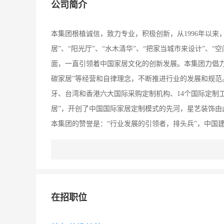
公司简介
本集团根植诚信，致力专业，积极创新，从1996年以来，
居”、“阳光厅”、“水木清华”、“把家当城市来设计”、
面，一直引领着中国家居文化的创新发展。本集团力倡力导
碳家居”等经营和自律理念，不断推进行业的发展和规范
牙、台湾和香港六大国际采购定制机构、14个国际定制
居”，开创了中国国际家居定制模式的先河，星艺装饰
本集团的赞誉是：“行业发展的引领者，排头兵”，中国
领先”！星艺装饰也荣获了中国建筑装饰行业所有荣誉：“
国住宅装饰装修优先企业”、“全国住宅装饰装修行业知名
业”、“改革开放30年全国住宅装饰装修行业最具影响力企
22―6―502”、“南宁逸景园黄宅”等一大批工程荣获
在招职位
和设计联展中获得金奖和一等奖等多项殊荣。